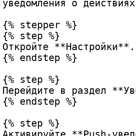
уведомления о действиях
{% stepper %}

{% step %}

Откройте **Настройки**.

{% endstep %}

{% step %}

Перейдите в раздел **Ув
{% endstep %}

{% step %}

Активируйте **Push-увед