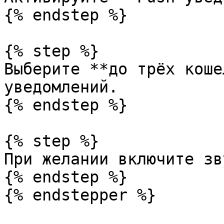
{% endstep %}

{% step %}

Выберите **до трёх коше
уведомлений.

{% endstep %}

{% step %}

При желании включите зв
{% endstep %}

{% endstepper %}
