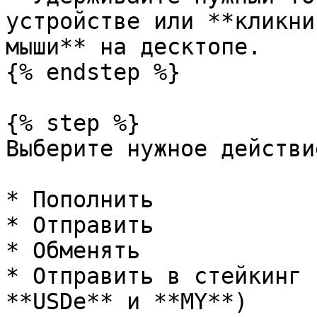
устройстве или **кликни
мыши** на десктопе.

{% endstep %}

{% step %}

Выберите нужное действи
* Пополнить

* Отправить

* Обменять

* Отправить в стейкинг 
**USDe** и **MY**)
