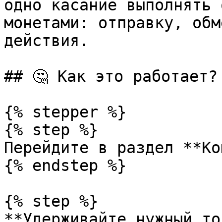
одно касание выполнять 
монетами: отправку, обм
действия.

## 🤔 Как это работает?

{% stepper %}

{% step %}

Перейдите в раздел **Ко
{% endstep %}

{% step %}

**Удерживайте нужный то