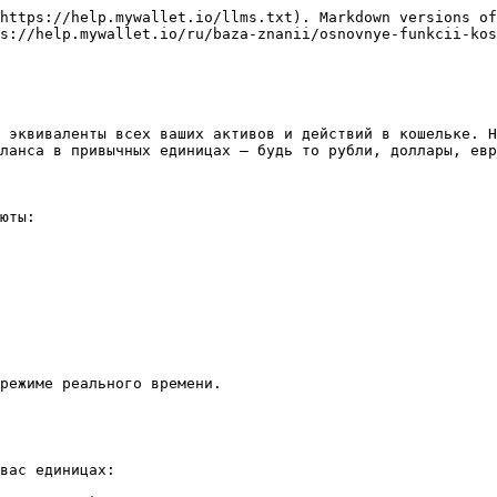
https://help.mywallet.io/llms.txt). Markdown versions of
s://help.mywallet.io/ru/baza-znanii/osnovnye-funkcii-kos
 эквиваленты всех ваших активов и действий в кошельке. Н
ланса в привычных единицах — будь то рубли, доллары, евр
юты:

режиме реального времени.

вас единицах:
