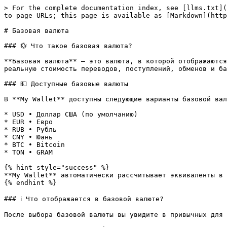
> For the complete documentation index, see [llms.txt](
to page URLs; this page is available as [Markdown](http
# Базовая валюта

### 💱 Что такое базовая валюта?

**Базовая валюта** — это валюта, в которой отображаются
реальную стоимость переводов, поступлений, обменов и ба
### 💵 Доступные базовые валюты

В **My Wallet** доступны следующие варианты базовой вал
* USD • Доллар США (по умолчанию)

* EUR • Евро

* RUB • Рубль

* CNY • Юань

* BTC • Bitcoin

* TON • GRAM

{% hint style="success" %}

**My Wallet** автоматически рассчитывает эквиваленты в 
{% endhint %}

### ℹ️ Что отображается в базовой валюте?

После выбора базовой валюты вы увидите в привычных для 